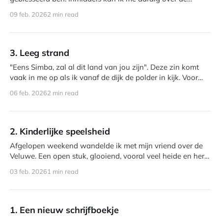
frustratie en
09 feb. 2026
2 min read
3. Leeg strand
"Eens Simba, zal al dit land van jou zijn". Deze zin komt
vaak in me op als ik vanaf de dijk de polder in kijk. Voor
Nederlandse begrippen kun je heel ver kijken. Niet alle
06 feb. 2026
2 min read
polders zijn even mooi, maar deze is, vind ik, erg goed
gelukt.
2. Kinderlijke speelsheid
Afgelopen weekend wandelde ik met mijn vriend over de
Veluwe. Een open stuk, glooiend, vooral veel heide en her
en der een bosje. Niet heuvelachtig, maar ook zeker niet
03 feb. 2026
1 min read
vlak. Halverwege een van de glooiingen verlengt mijn
vriend opeens zijn pas. Eenmaal bovenaan zegt hij,
glunderend: "eerste!"
1. Een nieuw schrijfboekje