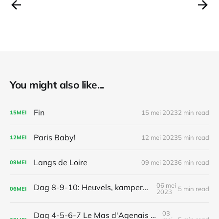
You might also like...
Fin
15 mei 2023
2 min read
15
MEI
Paris Baby!
12 mei 2023
5 min read
12
MEI
Langs de Loire
09 mei 2023
6 min read
09
MEI
06 mei
Dag 8-9-10: Heuvels, kamperen en regen
5 min read
06
MEI
2023
03
Dag 4-5-6-7 Le Mas d'Agenais - Camping de l'Etang